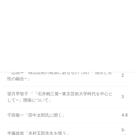
第13号 平成4年9月1日発行
巻頭写真 《園田幸吉胸像》(高村光太郎、1915年)
1
基俊太郎「新収蔵作品「園田孝吉胸像」」
1
一志開平「碌山芸術の根源にあるもの（四）―感性と理
2
性の融合―」
望月早智子 「『石井鶴三展―東京芸術大学時代を中心と
3
して―』開催について」
千田敬一「田中太郎氏に聞く」
4-8
9-
半藤政衛「木村五郎先生を憶う」