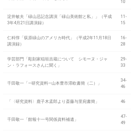
10
淀井敏夫「碌山忌記念講演「碌山美術館と私」」（平成
11-
3年4月21日講演録）
15
仁科惇「荻原碌山のアメリカ時代」（平成2年11月18日
16-
講演録）
28
学芸部門「彫刻家稲垣吉蔵について シモーヌ・ジャ
29-
ン・ラフォースさんに聞く」
33
34-
千田敬一「―研究資料―山本豊市滞欧書簡（二）」
46
「〈研究資料〉鹿子木孟郎より斎藤与里宛書簡」
46
47-
千田敬一「館報十一号関係資料補遺」
49