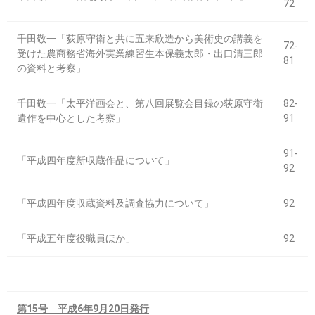
72
千田敬一「荻原守衛と共に五来欣造から美術史の講義を
72-
受けた農商務省海外実業練習生本保義太郎・出口清三郎
81
の資料と考察」
千田敬一「太平洋画会と、第八回展覧会目録の荻原守衛
82-
遺作を中心とした考察」
91
91-
「平成四年度新収蔵作品について」
92
「平成四年度収蔵資料及調査協力について」
92
「平成五年度役職員ほか」
92
第15号 平成6年9月20日発行