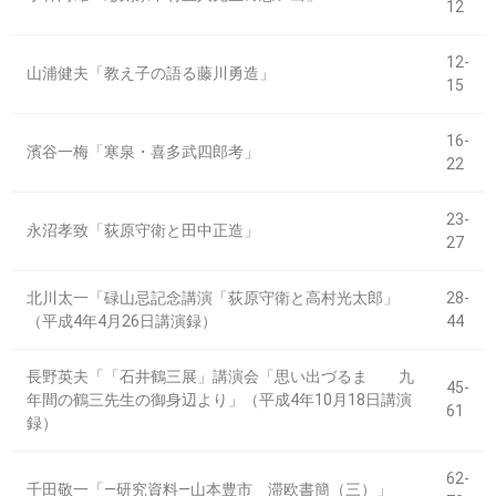
12
12-
山浦健夫「教え子の語る藤川勇造」
15
16-
濱谷一梅「寒泉・喜多武四郎考」
22
23-
永沼孝致「荻原守衛と田中正造」
27
北川太一「碌山忌記念講演「荻原守衛と高村光太郎」
28-
（平成4年4月26日講演録）
44
長野英夫「「石井鶴三展」講演会「思い出づるまゝ 九
45-
年間の鶴三先生の御身辺より」（平成4年10月18日講演
61
録）
62-
千田敬一「―研究資料―山本豊市 滞欧書簡（三）」