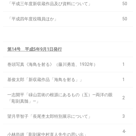
「平成三年度新収蔵作品及び資料について」
50
「平成四年度役職員ほか」
50
第14号 平成5年9月1日発行
巻頭写真《海鳥を射る》（藤川勇造、1932年）
1
基俊太郎「新収蔵作品「海鳥を射る」」
1
一志開平「碌山芸術の根源にあるもの（五）―両洋の眼
2
「彫刻真髄」―」
望月早智子「長尾杢太郎特別展示について」
3
4-
小林尚雄「彫刻家中村直人先生の思い出」