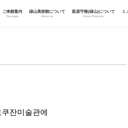
ご来館案内
碌山美術館について
荻原守衛(碌山)について
ミ
Top page
About us
About Rokuzan
로쿠잔미술관에