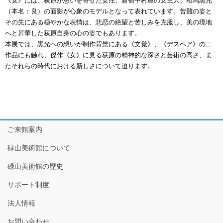
《女》には、荻原が思いを寄せた女性、新宿中村屋の女主人、相馬黒光
（本名：良）の面影が心象のモデルとなって表れています。苦難の姿と
その先にある穏やかな表情は、悲恋の絶望と苦しみを克服し、美の境地
へと昇華した荻原自身の心の姿でもあります。
本展では、黒光への想いが制作背景にある《文覚》、《デスペア》の二
作品にも触れ、傑作《女》に見る荻原の精神的な深さと芸術の高さ、ま
たそれらの時代における新しさについて迫ります。
ご来館案内
碌山美術館について
碌山美術館の歴史
サポート制度
法人情報
お問い合わせ