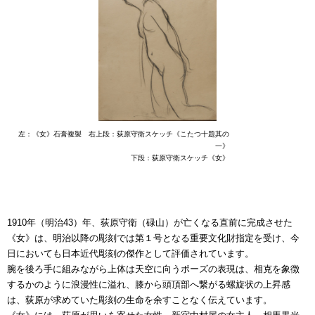
左：《女》石膏複製 右上段：荻原守衛スケッチ《こたつ十題其の
一》
下段：荻原守衛スケッチ《女》
1910年（明治43）年、荻原守衛（碌山）が亡くなる直前に完成させた
《女》は、明治以降の彫刻では第１号となる重要文化財指定を受け、今
日においても日本近代彫刻の傑作として評価されています。
腕を後ろ手に組みながら上体は天空に向うポーズの表現は、相克を象徴
するかのように浪漫性に溢れ、膝から頭頂部へ繋がる螺旋状の上昇感
は、荻原が求めていた彫刻の生命を余すことなく伝えています。